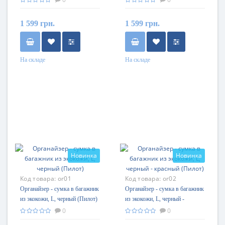
1 599 грн.
1 599 грн.
На складе
На складе
Новинка
Новинка
Код товара:
or01
Код товара:
or02
Органайзер - сумка в багажник
Органайзер - сумка в багажник
из экокожи, L, черный (Пилот)
из экокожи, L, черный -
красный (Пилот)
0
0