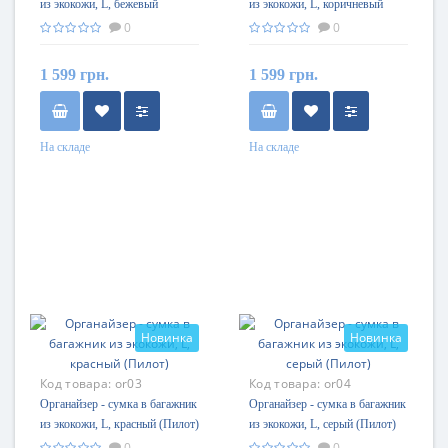
из экокожи, L, бежевый
из экокожи, L, коричневый
(Пилот)
(Пилот)
0
0
1 599 грн.
1 599 грн.
На складе
На складе
Новинка
Новинка
Код товара:
or03
Код товара:
or04
Органайзер - сумка в багажник
Органайзер - сумка в багажник
из экокожи, L, красный (Пилот)
из экокожи, L, серый (Пилот)
0
0