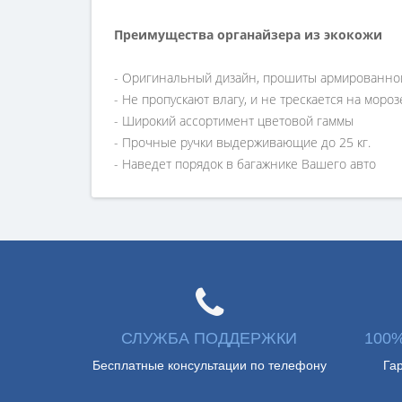
Преимущества органайзера из экокожи
- Оригинальный дизайн, прошиты армированно
- Не пропускают влагу, и не трескается на мороз
- Широкий ассортимент цветовой гаммы
- Прочные ручки выдерживающие до 25 кг.
- Наведет порядок в багажнике Вашего авто
СЛУЖБА ПОДДЕРЖКИ
100
Бесплатные консультации по телефону
Га