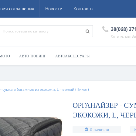
овия соглашения
Новости
Контакты
38(068) 37
Хотите, мы В
 МОТО
АВТО ТЮНИНГ
АВТОАКСЕССУАРЫ
- сумка в багажник из экокожи, L, черный (Пилот)
ОРГАНАЙЗЕР - С
ЭКОКОЖИ, L, ЧЕР
В наличии